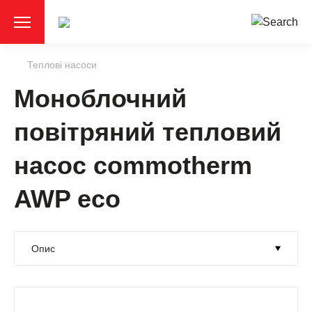
Теплові насоси
Моноблочний
повітряний тепловий
насос commotherm
AWP eco