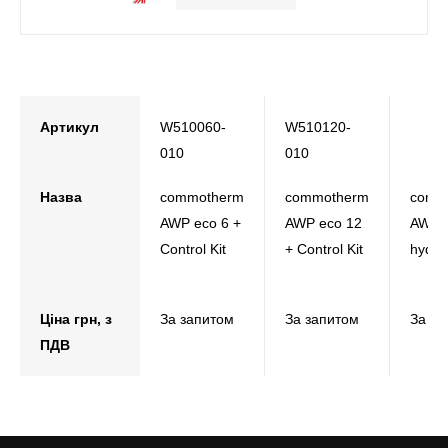
Артикул
W510060-
W510120-
010
010
Назва
commotherm
commotherm
comm
AWP eco 6 +
AWP eco 12
AWP e
Control Kit
+ Control Kit
hydrau
Ціна грн, з
За запитом
За запитом
За за
ПДВ