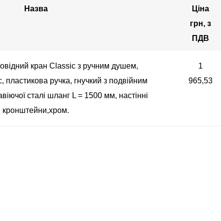
Назва
Ціна
грн, з
ПДВ
овідний кран Classic з ручним душем,
1
 пластикова ручка, гнучкий з подвійним
965,53
іючої сталі шланг L = 1500 мм, настінні
кронштейни,хром.