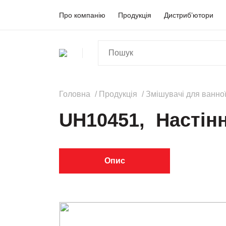
Про компанію
Продукція
Дистриб’ютори
Головна
Продукція
Змішувачі для ванної
UH10451, Настін
Опис