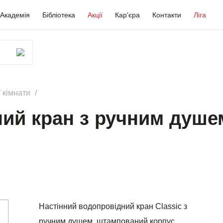
Академія
Бібліотека
Акції
Кар'єра
Контакти
Ліга
 кімнати
ний кран з ручним душе
Настінний водопровідний кран Classic з
ручним душем, штампований корпус,