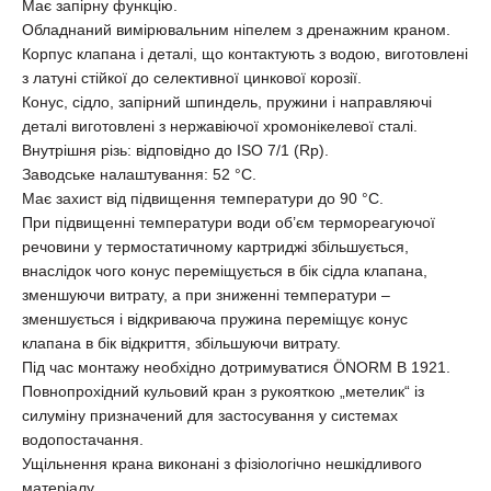
Має запірну функцію.
Обладнаний вимірювальним ніпелем з дренажним краном.
Корпус клапана і деталі, що контактують з водою, виготовлені
з латуні стійкої до селективної цинкової корозії.
Конус, сідло, запірний шпиндель, пружини і направляючі
деталі виготовлені з нержавіючої хромонікелевої сталі.
Внутрішня різь: відповідно до ISO 7/1 (Rp).
Заводське налаштування: 52 °C.
Має захист від підвищення температури до 90 °C.
При підвищенні температури води об’єм термореагуючої
речовини у термостатичному картриджі збільшується,
внаслідок чого конус переміщується в бік сідла клапана,
зменшуючи витрату, а при зниженні температури –
зменшується і відкриваюча пружина переміщує конус
клапана в бік відкриття, збільшуючи витрату.
Під час монтажу необхідно дотримуватися ÖNORM B 1921.
Повнопрохідний кульовий кран з рукояткою „метелик“ із
силуміну призначений для застосування у системах
водопостачання.
Ущільнення крана виконані з фізіологічно нешкідливого
матеріалу.