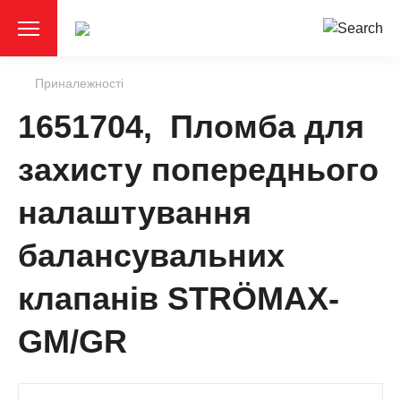
Приналежності
1651704, Пломба для
захисту попереднього
налаштування
балансувальних
клапанів STRÖMAX-
GМ/GR