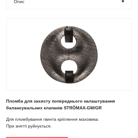
Пломба для захисту попереднього налаштування
балансувальних клапанів STRÖMAX-GМ/GR
Для пломбування гвинта кріплення маховика.
При знятті руйнується.