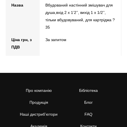
Назва
Вбудований настінний змішувач для
душа,вхід 2 x 1’2’’, вихід 1 x 1/2’’,
тільки вбудовуваний, для картріджа ?
35
Ціна грн, з
За запитом
ПДВ
Про компанію
Бібліотека
Продукція
Блог
Наші дистриб’ютори
FAQ
Академія
Контакти