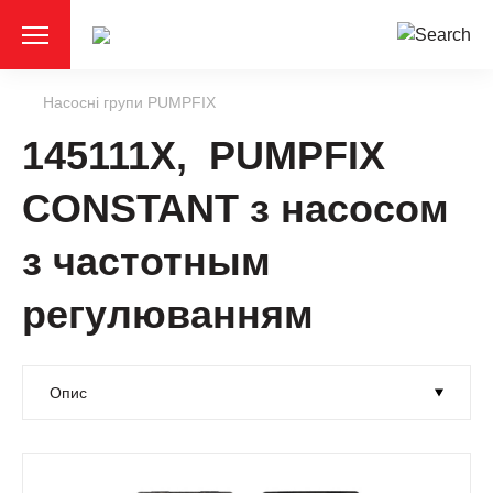
Насосні групи PUMPFIX
145111X, PUMPFIX
CONSTANT з насосом
з частотным
регулюванням