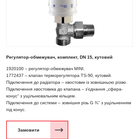
Регулятор-обмежувач, комплект, DN 15, кутовий
1920100 – регулятор-обмежувач MINI.
1772437 – клапан терморегулятора ТS-90, кутовий.
Підключення до радіатора – хвостовик із зовнішньою різзю.
Підключення хвостовика до клапана – з’єднання „сфера-
конус“ з ущільнювальним кільцем.
Підключення до системи – зовнішня різь G ¾” з ущільненням
під конус.
Замовити