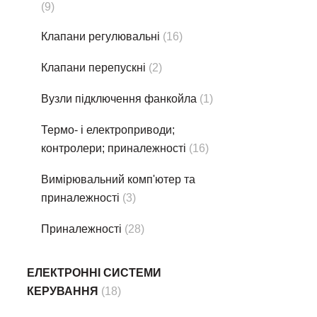
(9)
Клапани регулювальні
(16)
Клапани перепускні
(2)
Вузли підключення фанкойла
(1)
Термо- i електроприводи;
контролери; приналежності
(16)
Вимірювальний комп'ютер та
приналежності
(3)
Приналежності
(28)
ЕЛЕКТРОННІ СИСТЕМИ
КЕРУВАННЯ
(18)