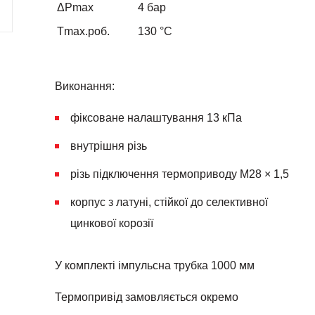
ΔPmax
4 бар
Tmax.роб.
130 °С
Виконання:
фіксоване налаштування 13 кПа
внутрішня різь
різь підключення термоприводу М28 × 1,5
корпус з латуні, стійкої до селективної
цинкової корозії
У комплекті імпульсна трубка 1000 мм
Термопривід замовляється окремо