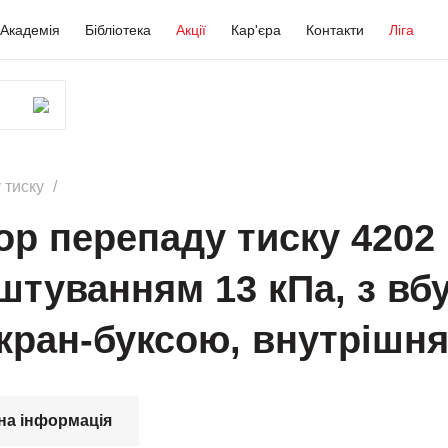
Академія
Бібліотека
Акції
Кар'єра
Контакти
Ліга
 тиску
ор перепаду тиску 4202 
штуванням 13 кПа, з в
ран-буксою, внутрішня
на інформація