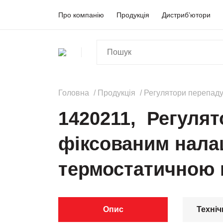
Про компанію
Продукція
Дистриб’ютори
Головна
Продукція
Регулятори перепаду
1420211, Регулят
фіксованим нала
термостатичною к
Опис
Техніч