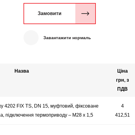
Замовити
Завантажити нормаль
Назва
Ціна
грн, з
ПДВ
у 4202 FIX ТS, DN 15, муфтовий, фіксоване
4
а, підключення термоприводу – М28 х 1,5
412,51