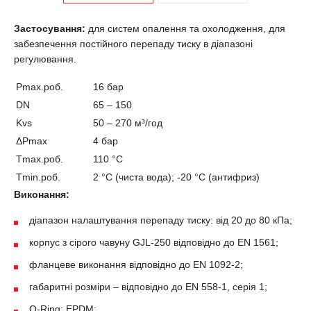
Застосування:
для систем опалення та охолодження, для
забезпечення постійного перепаду тиску в діапазоні
регулювання.
Pmax.роб.
16 бар
DN
65 – 150
Kvs
50 – 270
м³/год
ΔPmax
4 бар
Tmax.роб.
110 °C
Tmin.роб.
2 °C (чиста вода); -20 °C (антифриз)
Виконання:
діапазон налаштування перепаду тиску: від 20 до 80 кПа;
корпус з сірого чавуну GJL-250 відповідно до EN 1561;
фланцеве виконання відповідно до EN 1092-2;
габаритні розміри – відповідно до EN 558-1, серія 1;
O-Ring: EPDM;