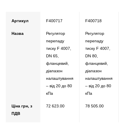
Артикул
F400717
F400718
F
Назва
Регулятор
Регулятор
Ре
перепаду
перепаду
пе
тиску F 4007,
тиску F 4007,
ти
DN 65,
DN 80,
DN
фланцевий,
фланцевий,
фл
діапазон
діапазон
ді
налаштування
налаштування
на
– від 20 до 80
– від 20 до 80
– 
кПа
кПа
кП
Ціна грн, з
72 623.00
78 505.00
77
ПДВ