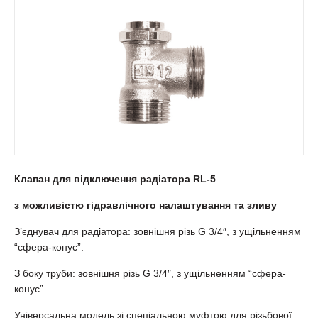
Клапан для відключення радіатора RL-5
з можливістю гідравлічного налаштування та зливу
З’єднувач для радіатора: зовнішня різь G 3/4″, з ущільненням
“сфера-конус”.
З боку труби: зовнішня різь G 3/4″, з ущільненням “сфера-
конус”
Універсальна модель зі спеціальною муфтою для різьбової