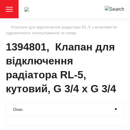
Клапани для відключення радіатора RL-5 з можливістю
гідравлічного налаштування та зливу
1394801, Клапан для
відключення
радіатора RL-5,
кутовий, G 3/4 x G 3/4