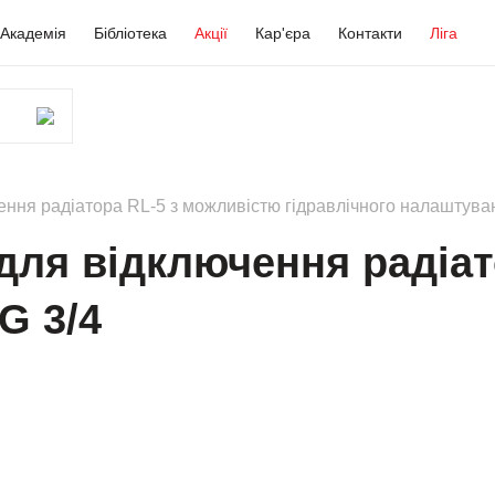
Академія
Бібліотека
Акції
Кар'єра
Контакти
Ліга
ення радіатора RL-5 з можливістю гідравлічного налаштува
для відключення радіат
 G 3/4