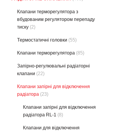
Клапани терморегулятора з
вбудованим регулятором перепаду
тиску
(2)
Термостатичнi головки
(55)
Клапани терморегулятора
(85)
Запірно-регулювальні радіаторні
клапани
(22)
Клапани запірні для відключення
радіатора
(23)
Клапани запірні для відключення
радіатора RL-1
(8)
Клапани для відключення