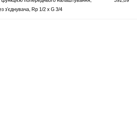
з функцією попереднього налаштування,
392,09
ез з'єднувача, Rp 1/2 x G 3/4