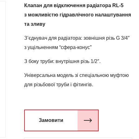
Клапан для відключення радіатора RL-5
з можливістю гідравлічного налаштування
та зливу
З’єднувач для радіатора: зовнішня різь G 3/4″
з ущільненням “сфера-конус”
З боку труби: внутрішня різь 1/2″.
Універсальна модель зі спеціальною муфтою
для різьбової труби і фітингів.
Замовити