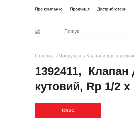
Про компанію
Продукція
Дистриб’ютори
Головна
Продукція
Клапани для відключ
1392411, Клапан 
кутовий, Rp 1/2 x
Опис