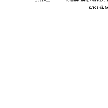
1392411
Клапан запірний RL-5 
кутовий, б