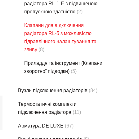
радіатора RL-1-E з підвищеною
пропускною здатністю
(2)
Клапани для відключення
радіатора RL-5 з можливістю
гідравлічного налаштування та
зливу
(8)
Приладдя та інструмент (Клапани
зворотної підводки)
(5)
Вузли підключення радіаторів
(84)
Термостатичнi комплекти
підключення радіатора
(11)
Арматура DE LUXE
(67)