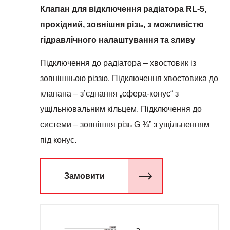
Клапан для відключення радіатора RL-5,
прохідний, зовнішня різь, з можливістю
гідравлічного налаштування та зливу
Підключення до радіатора – хвостовик із
зовнішньою різзю. Підключення хвостовика до
клапана – з’єднання „сфера-конус“ з
ущільнювальним кільцем. Підключення до
системи – зовнішня різь G ¾” з ущільненням
під конус.
Замовити