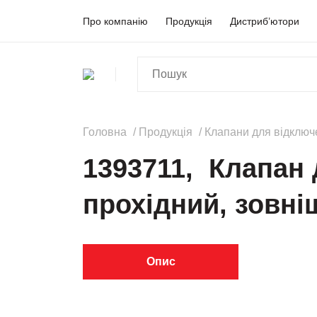
Про компанію
Продукція
Дистриб’ютори
Головна
Продукція
Клапани для відключ
1393711, Клапан 
прохідний, зовні
Опис