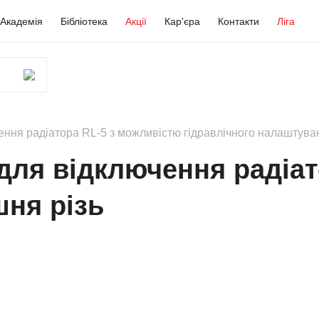
Академія
Бібліотека
Акції
Кар'єра
Контакти
Ліга
ення радіатора RL-5 з можливістю гідравлічного налаштува
для відключення радіат
шня різь