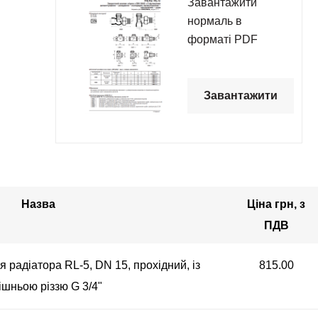
Завантажити
нормаль в
форматі PDF
Завантажити
Назва
Ціна грн, з
ПДВ
 радіатора RL-5, DN 15, прохідний, із
815.00
ішньою різзю G 3/4"