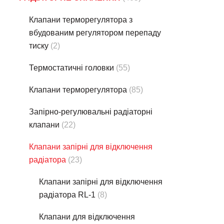
Клапани терморегулятора з
вбудованим регулятором перепаду
тиску
(2)
Термостатичнi головки
(55)
Клапани терморегулятора
(85)
Запірно-регулювальні радіаторні
клапани
(22)
Клапани запірні для відключення
радіатора
(23)
Клапани запірні для відключення
радіатора RL-1
(8)
Клапани для відключення