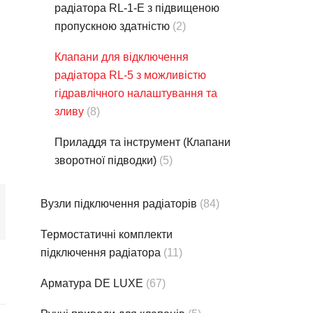
радіатора RL-1-E з підвищеною
пропускною здатністю
(2)
Клапани для відключення
радіатора RL-5 з можливістю
гідравлічного налаштування та
зливу
(8)
Приладдя та інструмент (Клапани
зворотної підводки)
(5)
Вузли підключення радіаторів
(84)
Термостатичнi комплекти
підключення радіатора
(11)
Арматура DE LUXE
(67)