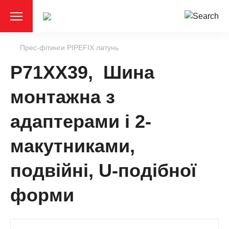
Прес-фітинги PIPEFIX латунь
P71XX39, Шина
монтажна з
адаптерами і 2-
макутниками,
подвійні, U-подібної
форми