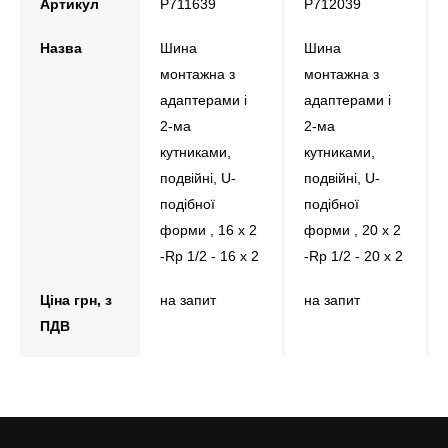
Артикул
P711639
P712039
Назва
Шина
Шина
монтажна з
монтажна з
адаптерами і
адаптерами і
2-ма
2-ма
кутниками,
кутниками,
подвійні, U-
подвійні, U-
подібної
подібної
форми , 16 x 2
форми , 20 x 2
-Rp 1/2 - 16 x 2
-Rp 1/2 - 20 x 2
Ціна грн, з
на запит
на запит
ПДВ