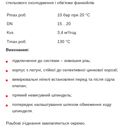
стельового охолодження і обв’язки фанкойлiв.
P
max.роб.
10 бар
при 20 °С
DN
15…20
Kvs
3,4 м³/год
T
max.роб.
130 °С
Виконання:
підключення до системи – зовнішня різь;
корпус з латуні, стійкої до селективної цинкової корозії;
вимірювальні ніпелі встановлені перед та після сідла
клапан;
прямий невисувний шпиндель;
попереднє налаштування шляхом обмеження ходу
шпинделя.
Різьбові з’єднання замовляються окремо.