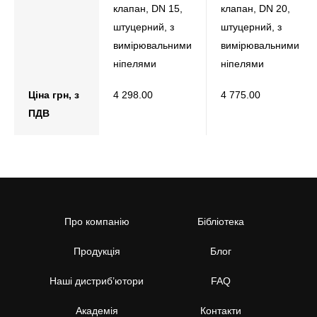
клапан, DN 15,
клапан, DN 20,
штуцерний, з
штуцерний, з
вимірювальними
вимірювальними
ніпелями
ніпелями
Ціна грн, з
4 298.00
4 775.00
ПДВ
Про компанію
Бібліотека
Продукція
Блог
Наші дистриб’ютори
FAQ
Академія
Контакти