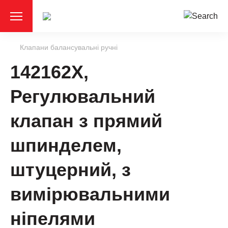
Клапани балансувальні ручні
142162X,
Регулювальний
клапан з прямий
шпинделем,
штуцерний, з
вимірювальними
ніпелями