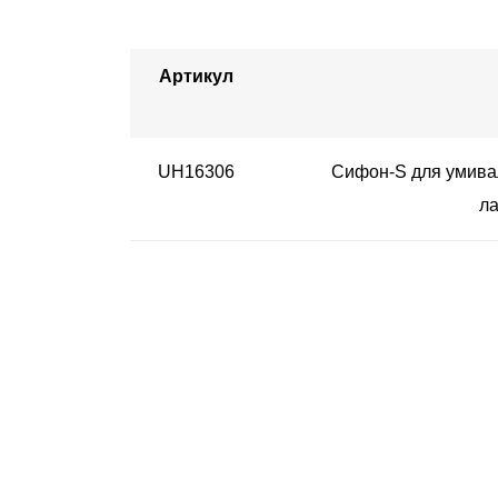
Артикул
UH16306
Сифон-S для умивал
ла