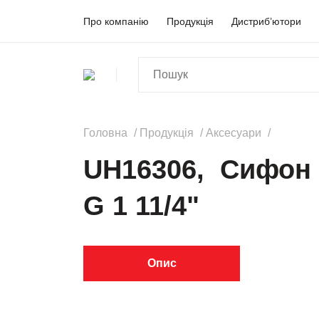
Про компанію
Продукція
Дистриб’ютори
Головна
Продукція
Аксесуари
UH16306, Сифон 
G 1 11/4"
Опис