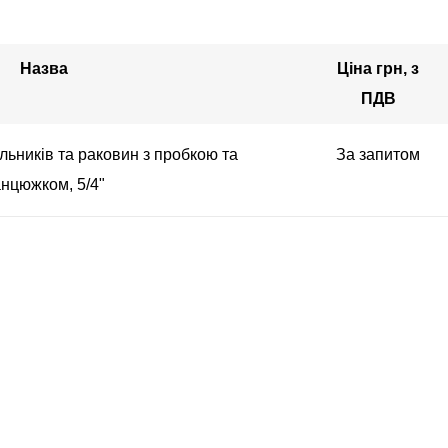
Назва
Ціна грн, з
ПДВ
ьників та раковин з пробкою та
За запитом
нцюжком, 5/4"