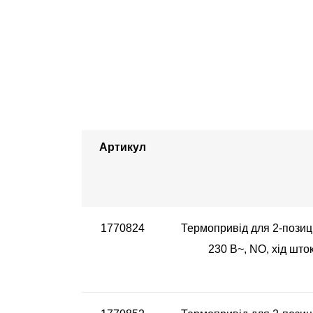
Артикул
1770824
Термопривід для 2-позиц
230 В~, NO, хід што