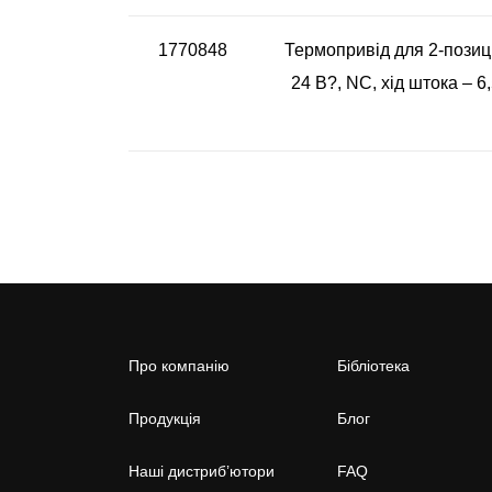
1770848
Термопривід для 2-позиц
24 В?, NC, хід штока – 6
Про компанію
Бібліотека
Продукція
Блог
Наші дистриб’ютори
FAQ