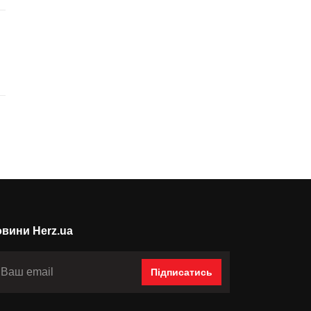
вини Herz.ua
Підписатись