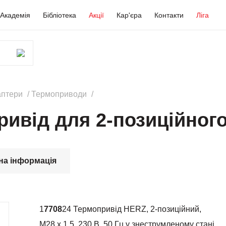
Академія
Бібліотека
Акції
Кар'єра
Контакти
Ліга
аптери
Термоприводи
ривід для 2-позиційног
на інформація
1
7708
24 Термопривід HERZ, 2-позиційний,
М28 х 1,5, 230 В, 50 Гц у знеструмленому стані