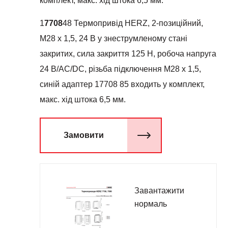
комплект, макс. хід штока 6,5 мм.
1
7708
48 Термопривід HERZ, 2-позиційний,
М28 х 1,5, 24 В у знеструмленому стані
закритих, сила закриття 125 Н, робоча напруга
24 В/AC/DC, різьба підключення М28 х 1,5,
синій адаптер 17708 85 входить у комплект,
макс. хід штока 6,5 мм.
Замовити
Завантажити
нормаль