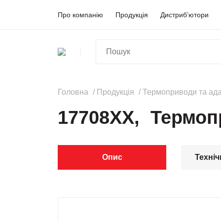
Про компанію
Продукція
Дистриб’ютори
Головна
Продукція
Термоприводи та ад
17708XX, Термоп
Опис
Техніч