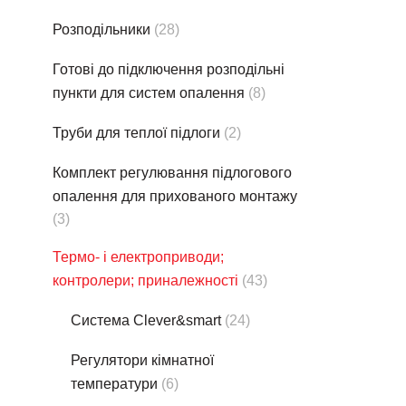
Розподільники
(28)
Готові до підключення розподільні
пункти для систем опалення
(8)
Труби для теплої підлоги
(2)
Комплект регулювання підлогового
опалення для прихованого монтажу
(3)
Термо- i електроприводи;
контролери; приналежності
(43)
Система Clever&smart
(24)
Регулятори кімнатної
температури
(6)