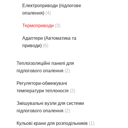
Електроприводи (підлогове
опалення)
(4)
Термоприводи
(3)
Адаптери (Автоматика та
приводи)
(6)
Теплоізоляційні панелі для
підлогового опалення
(2)
Регулятори-обмежувачі
температури теплоносія
(2)
Змішувальні вузли для системи
підлогового опалення
(2)
Кульові крани для розподільників
(1)