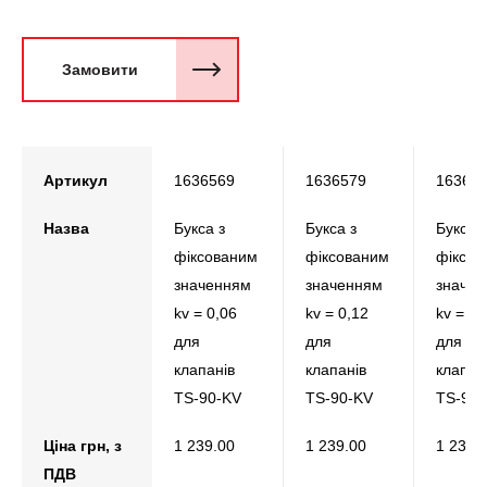
Замовити
Артикул
1636569
1636579
16365
Назва
Букса з
Букса з
Букса з
фіксованим
фіксованим
фіксов
значенням
значенням
значе
kv = 0,06
kv = 0,12
kv = 0,
для
для
для
клапанів
клапанів
клапан
TS-90-KV
TS-90-KV
TS-90-
Ціна грн, з
1 239.00
1 239.00
1 239.
ПДВ