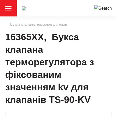
Букси клапанів терморегуляторів
16365XX, Букса
клапана
терморегулятора з
фіксованим
значенням kv для
клапанів TS-90-KV