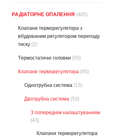
РАДІАТОРНЕ ОПАЛЕННЯ
(405)
Клапани терморегулятора з
вбудованим регулятором перепаду
тиску
(2)
Термостатичнi головки
(55)
Клапани терморегулятора
(85)
Однотрубна система
(13)
Двотрубна система
(53)
З попереднім налаштуванням
(43)
Клапани терморегулятора