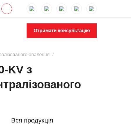
Отримати консультацію
ралізованого опалення
0-KV з
нтралізованого
Вся продукція