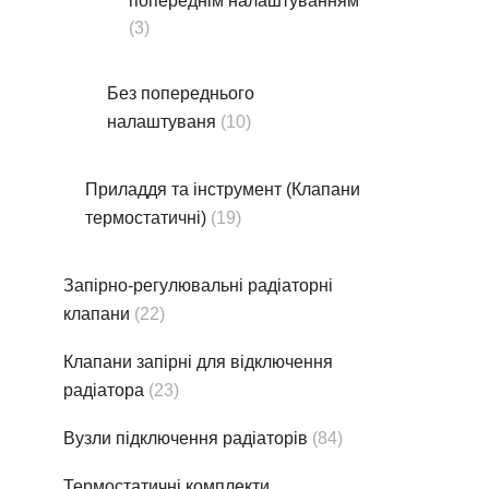
попереднім налаштуванням
(3)
Без попереднього
налаштуваня
(10)
Приладдя та інструмент (Клапани
термостатичні)
(19)
Запірно-регулювальні радіаторні
клапани
(22)
Клапани запірні для відключення
радіатора
(23)
Вузли підключення радіаторів
(84)
Термостатичнi комплекти