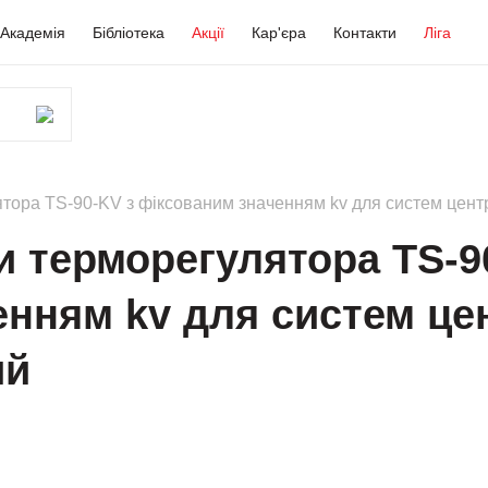
Академія
Бібліотека
Акції
Кар'єра
Контакти
Ліга
тора TS-90-KV з фіксованим значенням kv для систем цент
 терморегулятора TS-9
енням kv для систем це
ий