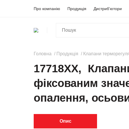
Про компанію
Продукція
Дистриб’ютори
Головна
Продукція
Клапани терморегуля
17718XX, Клапани
фіксованим знач
опалення, осьов
Опис