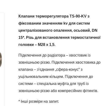
Клапани терморегулятора TS-90-KV з
фіксованим значенням kv для систем
централізованого опалення, осьовий, DN
15*. Різь для встановлення термостатичної
головки – М28 х 1,5.
Підключення до радіатора – хвостовик із
зовнішньою різзю. Підключення хвостовика до
клапана – з’єднання „сфера-конус“ з
ущільнювальним кільцем. Підключення до
системи – спеціальна муфта для труб із
зовнішньою різзю або компресійних фітингів.
* lншi розміри на запит.