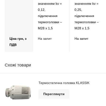
значенням kv =
значенням kv =
0,12,
0,25,
підключення
підключення
термоголовки –
термоголовки –
М28 х 1,5
М28 х 1,5
Ціна грн, з
На запит
На запит
ПДВ
Схожі товари
Термостатична головка KLASSIK
Переглянути