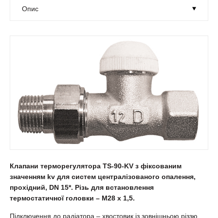
Клапани терморегулятора TS-90-KV з фіксованим
значенням kv для систем централізованого опалення,
прохідний, DN 15*. Різь для встановлення
термостатичної головки – М28 х 1,5.
Підключення до радіатора – хвостовик із зовнішньою різзю.