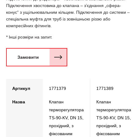
Підключення хвостовика до клапана – з’єднання „сфера-
конус“ з ущільнювальним кільцем. Підключення до системи –
спеціальна муфта для труб із зовнішньою різзю або
компресійних фітингів.
* lншi розміри на запит.
Замовити
Артикул
1771379
1771389
Назва
Клапан
Клапан
терморегулятора
терморегулятора
TS-90-KV, DN 15,
TS-90-KV, DN 15,
прохідний, з
прохідний, з
фіксованим
фіксованим