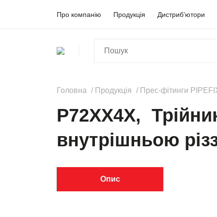
Про компанію
Продукція
Дистриб’ютори
Головна
Продукція
Прес-фітинги PIPEFI
P72XX4X, Трійник
внутрішньою різ
Опис