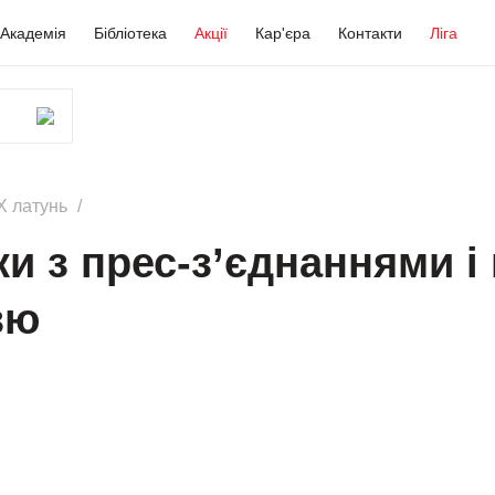
Академія
Бібліотека
Акції
Кар'єра
Контакти
Ліга
X латунь
и з прес-з’єднаннями і
зю