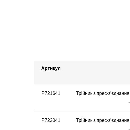
Артикул
P721641
Трійник з прес-з’єднання
P722041
Трійник з прес-з’єднання