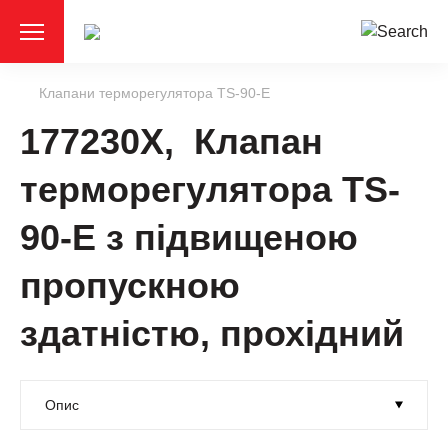
Клапани терморегулятора TS-90-E
177230X, Клапан
терморегулятора TS-
90-E з підвищеною
пропускною
здатністю, прохідний