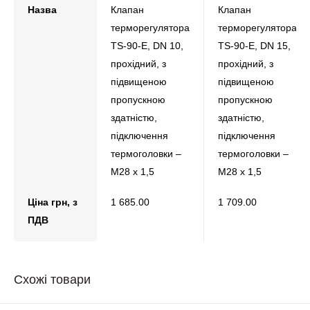
Назва
Клапан
Клапан
терморегулятора
терморегулятора
TS-90-E, DN 10,
TS-90-E, DN 15,
прохідний, з
прохідний, з
підвищеною
підвищеною
пропускною
пропускною
здатністю,
здатністю,
підключення
підключення
термоголовки –
термоголовки –
М28 х 1,5
М28 х 1,5
Ціна грн, з
1 685.00
1 709.00
ПДВ
Схожі товари