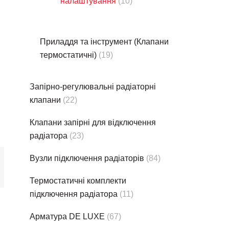
налаштування
(10)
Приладдя та інструмент (Клапани
термостатичні)
(19)
Запірно-регулювальні радіаторні
клапани
(22)
Клапани запірні для відключення
радіатора
(23)
Вузли підключення радіаторів
(84)
Термостатичнi комплекти
підключення радіатора
(11)
Арматура DE LUXE
(67)