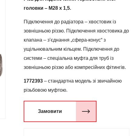
головки – М28 х 1,5.
Підключення до радіатора – хвостовик із
зовнішньою різзю. Підключення хвостовика до
клапана – з’єднання „сфера-конус“ з
ущільнювальним кільцем. Підключення до
системи – спеціальна муфта для труб із
зовнішньою різзю або компресійних фітингів.
1772393
– стандартна модель зі звичайною
різьбовою муфтою.
Замовити