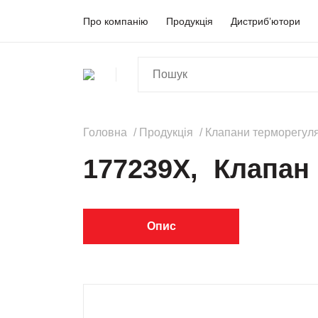
Про компанію
Продукція
Дистриб’ютори
Головна
Продукція
Клапани терморегул
177239X, Клапан 
Опис