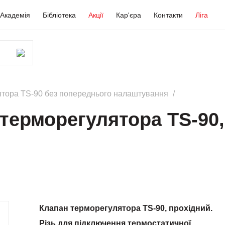
Академія
Бібліотека
Акції
Кар'єра
Контакти
Ліга
ятора TS-90 без попереднього налаштування
терморегулятора TS-90,
Клапан терморегулятора TS-90, прохідний.
Різь для підключення термостатичної