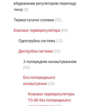
вбудованим регулятором перепаду
тиску
(2)
Термостатичнi головки
(55)
Клапани терморегулятора
(85)
Однотрубна система
(13)
Двотрубна система
(53)
З попереднім налаштуванням
(43)
Без попереднього
налаштуваня
(10)
Клапани терморегулятора
TS-90 без попереднього