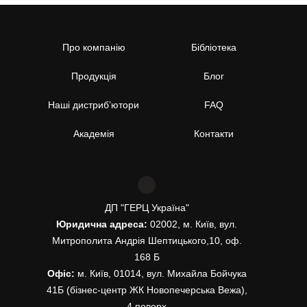
Про компанію
Бібліотека
Продукція
Блог
Наші дистриб’ютори
FAQ
Академія
Контакти
ДП "ГЕРЦ Україна"
Юридична адреса:
02002, м. Київ, вул.
Митрополита Андрія Шептицького,10, оф.
168 Б
Офіс:
м. Київ, 01014, вул. Михайла Бойчука
41Б (бізнес-центр ЖК Новопечерська Вежа),
4 поверх