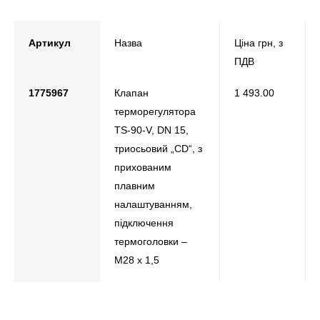
Артикул
Назва
Ціна грн, з
ПДВ
1775967
Клапан
1 493.00
терморегулятора
TS-90-V, DN 15,
триосьовий „CD“, з
прихованим
плавним
налаштуванням,
підключення
термоголовки –
М28 х 1,5