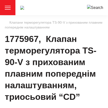
Клапани терморегулятора TS-90-V з прихованим плавним
попереднім налаштуванням
1775967, Клапан
терморегулятора TS-
90-V з прихованим
плавним попереднім
налаштуванням,
триосьовий “CD”