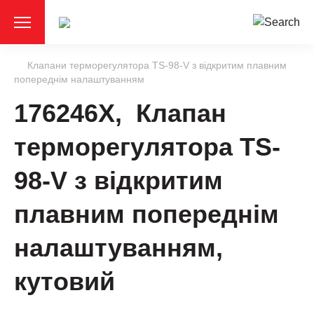
Клапани терморегулятора TS-98-V з відкритим плавним
попереднім налаштуванням
176246X, Клапан
терморегулятора TS-
98-V з відкритим
плавним попереднім
налаштуванням,
кутовий