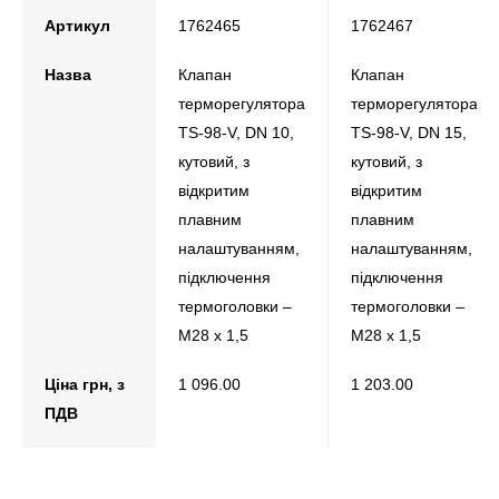
Артикул
1762465
1762467
Назва
Клапан
Клапан
терморегулятора
терморегулятора
TS-98-V, DN 10,
TS-98-V, DN 15,
кутовий, з
кутовий, з
відкритим
відкритим
плавним
плавним
налаштуванням,
налаштуванням,
підключення
підключення
термоголовки –
термоголовки –
М28 х 1,5
М28 х 1,5
Ціна грн, з
1 096.00
1 203.00
ПДВ