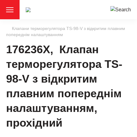
Клапани терморегулятора TS-98-V з відкритим плавним
попереднім налаштуванням
176236X, Клапан
терморегулятора TS-
98-V з відкритим
плавним попереднім
налаштуванням,
прохідний