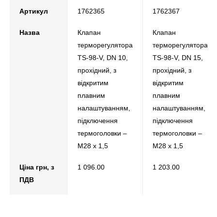
Артикул
1762365
1762367
Назва
Клапан
Клапан
терморегулятора
терморегулятора
TS-98-V, DN 10,
TS-98-V, DN 15,
прохідний, з
прохідний, з
відкритим
відкритим
плавним
плавним
налаштуванням,
налаштуванням,
підключення
підключення
термоголовки –
термоголовки –
М28 х 1,5
М28 х 1,5
Ціна грн, з
1 096.00
1 203.00
ПДВ