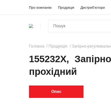
Про компанію
Продукція
Дистриб’ютори
Головна
Продукція
Запірно-регулювальн
155232X, Запірн
прохідний
Опис