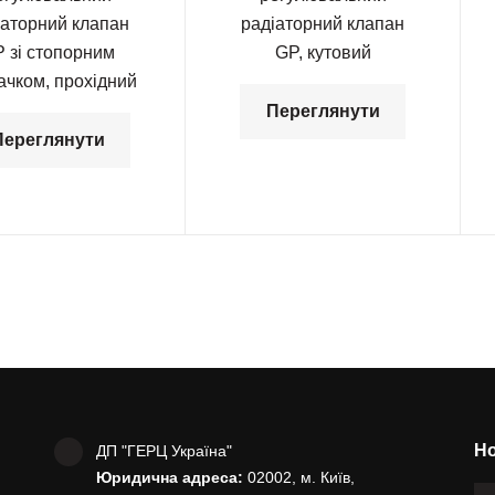
іаторний клапан
радіаторний клапан
 зі стопорним
GP, кутовий
ачком, прохідний
Переглянути
Переглянути
Но
ДП "ГЕРЦ Україна"
Юридична адреса:
02002, м. Київ,