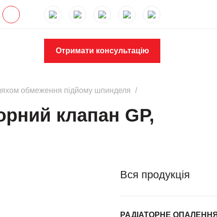
Отримати консультацію
шляхом обмеження підйому шпинделя
орний клапан GР,
Вся продукція
РАДІАТОРНЕ ОПАЛЕНН