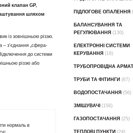
ний клапан GР,
ПІДЛОГОВЕ ОПАЛЕННЯ
лаштування шляхом
БАЛАНСУВАННЯ ТА
РЕГУЛЮВАННЯ
(130)
ик із зовнішньою різзю.
 – з’єднання „сфера-
ЕЛЕКТРОННІ СИСТЕМИ
КЕРУВАННЯ
(18)
Підключення до системи
нішньою різзю або
ТРУБОПРОВІДНА АРМА
ТРУБИ ТА ФІТИНГИ
(87)
ВОДОПОСТАЧАННЯ
(56)
ЗМІШУВАЧІ
(156)
ГАЗОПОСТАЧАННЯ
(25)
ти нормаль в
ТЕПЛОВІ ПУНКТИ
(24)
PDF