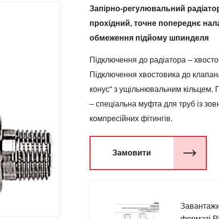
Запірно-регулювальний радіатор
прохідний, точне попереднє на
обмеження підйому шпинделя
Підключення до радіатора – хвостов
Підключення хвостовика до клапана
конус“ з ущільнювальним кільцем. 
– спеціальна муфта для труб із зов
компресійних фітингів.
Замовити
Завантажи
форматі 