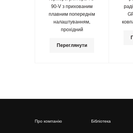
90-V з прихованим
рад
плавним попереднім
GР
налаштуванням,
ковп
прохідний
Переглянути
Про компанію
Бібліотека