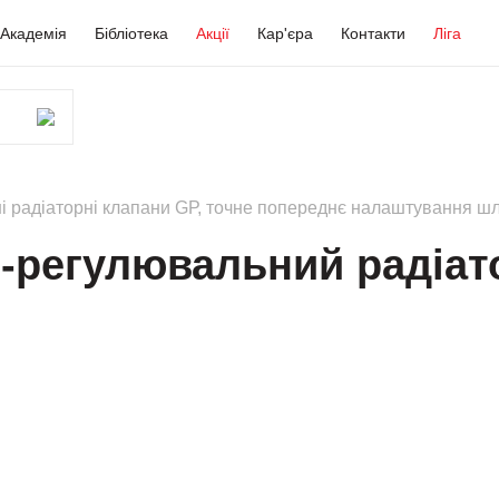
Академія
Бібліотека
Акції
Кар'єра
Контакти
Ліга
і радіаторні клапани GР, точне попереднє налаштування 
о-регулювальний радіат