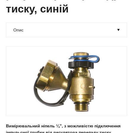
тиску, синій
Вимірювальний ніпель ¼”, з можливістю підключення
імпульсної трубки від регулятора перепаду тиску