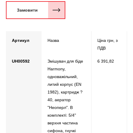
Замовити
Артикул
Назва
Ціна грн, з
ПДВ
UH00592
Змішувач для біде
6 391,82
Harmony,
одноважільний,
литий корпус (EN
1982), картридж ?
40, аератор
"Неоперл". В
комплекті: 5/4"
верхня частина
сифона, гнучкі