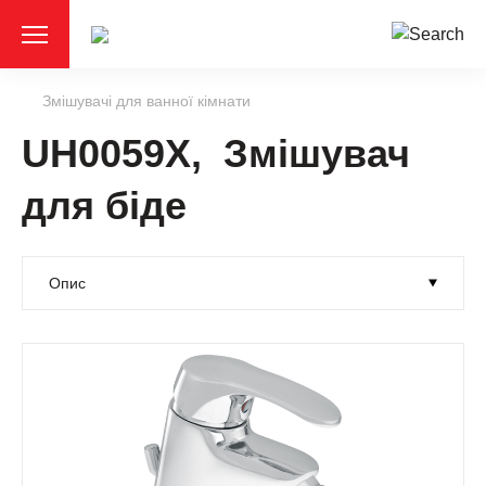
Змішувачі для ванної кімнати
UH0059X, Змішувач
для біде