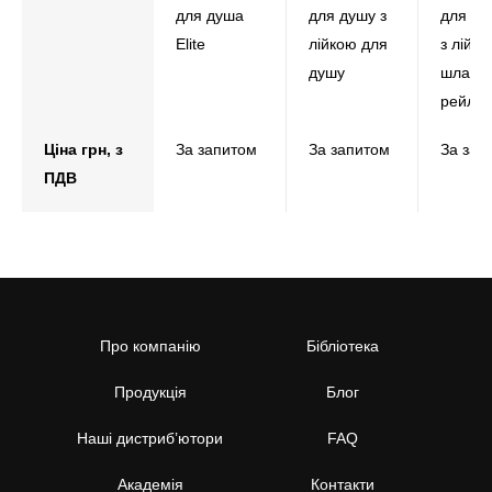
для душа
для душу з
для ду
Elite
лійкою для
з лійко
душу
шланго
рейлін
Ціна грн, з
За запитом
За запитом
За зап
ПДВ
Про компанію
Бібліотека
Продукція
Блог
Наші дистриб’ютори
FAQ
Академія
Контакти