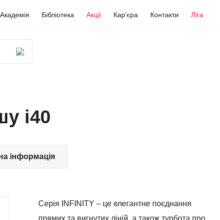
Академія
Бібліотека
Акції
Кар'єра
Контакти
Ліга
у i40
на інформація
Серія INFINITY – це елегантне поєднання
прямих та вигнутих ліній, а також турбота про