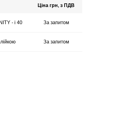
Ціна грн, з ПДВ
ITY - i 40
За запитом
 лійкою
За запитом