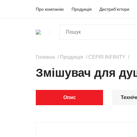
Про компанію
Продукція
Дистриб’ютори
Головна
Продукція
СЕРІЯ INFINITY
Змішувач для душ
Опис
Техніч