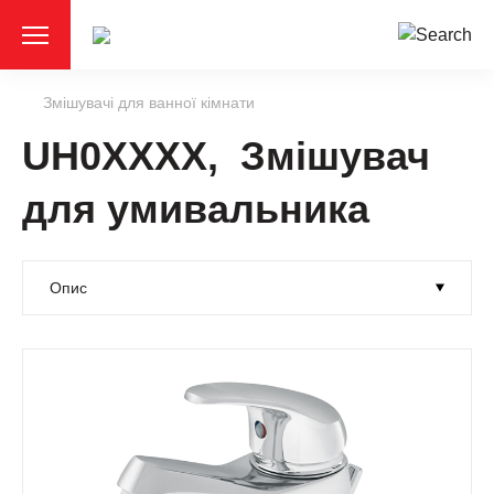
Змішувачі для ванної кімнати
UH0XXXX, Змішувач
для умивальника