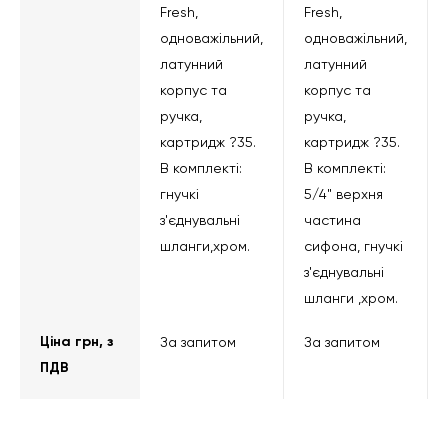
Fresh,
Fresh,
одноважільний,
одноважільний,
латунний
латунний
корпус та
корпус та
ручка,
ручка,
картридж ?35.
картридж ?35.
В комплекті:
В комплекті:
гнучкі
5/4" верхня
з'єднувальні
частина
шланги,хром.
сифона, гнучкі
з'єднувальні
шланги ,хром.
Ціна грн, з
За запитом
За запитом
ПДВ