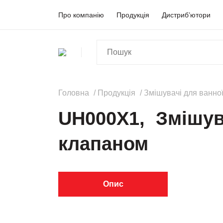
Про компанію
Продукція
Дистриб’ютори
Головна
Продукція
Змішувачі для ванної
UH000X1, Змішув
клапаном
Опис