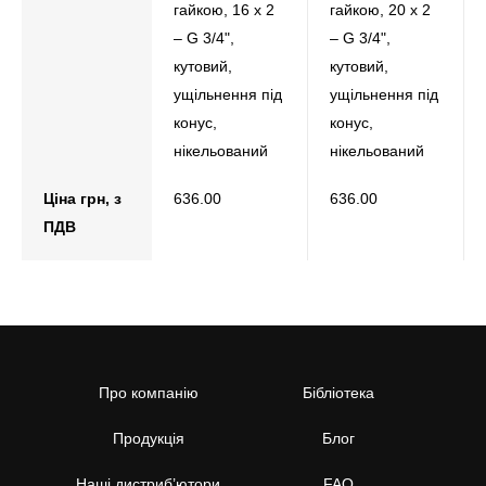
гайкою, 16 x 2
гайкою, 20 x 2
– G 3/4",
– G 3/4",
кутовий,
кутовий,
ущільнення під
ущільнення під
конус,
конус,
нікельований
нікельований
Ціна грн, з
636.00
636.00
ПДВ
Про компанію
Бібліотека
Продукція
Блог
Наші дистриб’ютори
FAQ