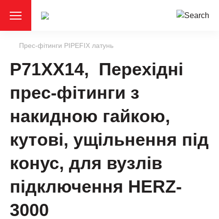
Прес-фітинги PIPEFIX латунь
P71XX14, Перехідні
прес-фітинги з
накидною гайкою,
кутові, ущільнення під
конус, для вузлів
підключення HERZ-
3000