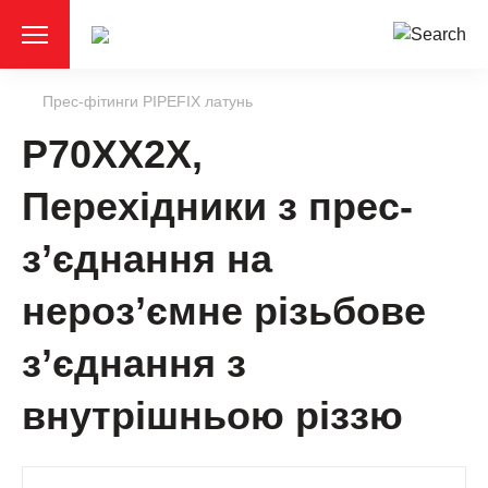
Прес-фітинги PIPEFIX латунь
P70XX2X,
Перехідники з прес-
з’єднання на
нероз’ємне різьбове
з’єднання з
внутрішньою різзю