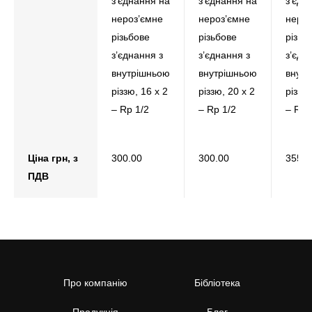
з’єднання на
з’єднання на
з’єдн
нероз’ємне
нероз’ємне
нероз
різьбове
різьбове
різьб
з’єднання з
з’єднання з
з’єдн
внутрішньою
внутрішньою
внут
різзю, 16 x 2
різзю, 20 x 2
різзю,
– Rp 1/2
– Rp 1/2
– Rp 
Ціна грн, з
300.00
300.00
355.0
ПДВ
Про компанію
Бібліотека