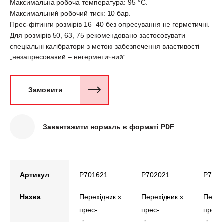
Максимальна робоча температура: 95 °C.
Максимальний робочий тиск: 10 бар.
Прес-фітинги розмірів 16–40 без опресування не герметичні.
Для розмірів 50, 63, 75 рекомендовано застосовувати
спеціальні калібратори з метою забезпечення властивості
„незапресований – негерметичний“.
Замовити
Завантажити нормаль в форматі PDF
Артикул
P701621
P702021
P702
Назва
Перехідник з
Перехідник з
Перех
прес-
прес-
прес-