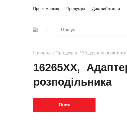
Про компанію
Продукція
Дистриб’ютори
Головна
Продукція
З’єднувальні фітинги
16265XX, Адапте
розподільника
Опис