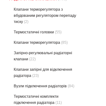
Клапани терморегулятора з
вбудованим регулятором перепаду
тиску
(2)
Термостатичнi головки
(55)
Клапани терморегулятора
(85)
Запірно-регулювальні радіаторні
клапани
(22)
Клапани запірні для відключення
радіатора
(23)
Вузли підключення радіаторів
(84)
Термостатичнi комплекти
підключення радіатора
(11)