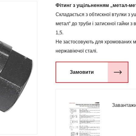
Фітинг з ущільненням „метал-ме
Складається з обтискної втулки з у
метал“ до труби і затискної гайки з
1,5.
Не застосовують для хромованих ме
нержавіючої сталi.
Замовити
Завантажи