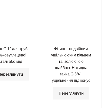
г G 1″ для труб з
Фітинг з подвійним
зьковуглецевої
ущільнюючим кільцем
сталі або мід
та ізолюючою
шайбою. Накидна
гайка G 3/4",
Переглянути
ущільнення під конус
Переглянути