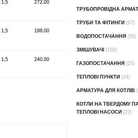
 1,5
272.00
ТРУБОПРОВІДНА АРМА
ТРУБИ ТА ФІТИНГИ
(87)
 1,5
188.00
ВОДОПОСТАЧАННЯ
(56)
ЗМІШУВАЧІ
(156)
 1,5
240.00
ГАЗОПОСТАЧАННЯ
(25)
ТЕПЛОВІ ПУНКТИ
(24)
АРМАТУРА ДЛЯ КОТЛІВ
КОТЛИ НА ТВЕРДОМУ ПА
ТЕПЛОВІ НАСОСИ
(22)