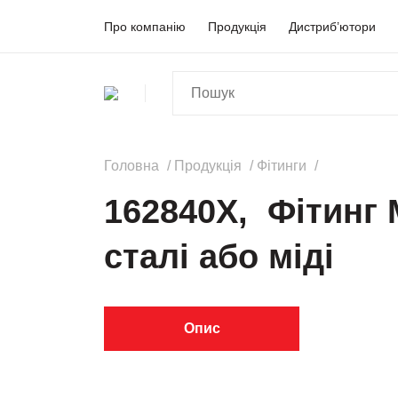
Про компанію
Продукція
Дистриб’ютори
Головна
Продукція
Фітинги
162840X, Фітинг 
сталі або міді
Опис