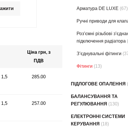
тажити
Арматура DE LUXE
(67)
Ручні приводи для клап
Роз’ємні різьбові з’єдн
підключення радіатора
Ціна грн, з
З’єднувальні фітинги
(3
ПДВ
Фітинги
(13)
 1,5
285.00
ПІДЛОГОВЕ ОПАЛЕННЯ
БАЛАНСУВАННЯ ТА
 1,5
257.00
РЕГУЛЮВАННЯ
(130)
ЕЛЕКТРОННІ СИСТЕМИ
КЕРУВАННЯ
(18)