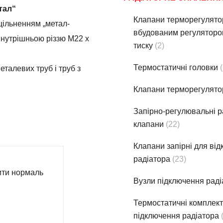
тал“
Клапани терморегулято
щільненням „метал-
вбудованим регуляторо
 внутрішньою різзю М22 х
тиску
(2)
Термостатичнi головки
талевих труб i труб з
Клапани терморегулято
Запірно-регулювальні р
клапани
(22)
Клапани запірні для ві
радіатора
(23)
ти нормаль
Вузли підключення раді
Термостатичнi комплек
підключення радіатора