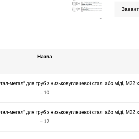
Заван
Назва
тал-метал“ для труб з низьковуглецевої сталі або міді, М22 х
– 10
тал-метал“ для труб з низьковуглецевої сталі або міді, М22 х
– 12