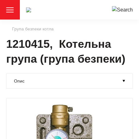
Група безпеки котла
1210415, Котельна
група (група безпеки)