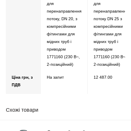
для
для
перенаправлення
перенаправлення
потоку, DN 20, з
потоку DN 25 з
компресійними
компресійними
фітингами для
фітингами для
мідних труб і
мідних труб і
приводом
приводом
1771160 (230 В~,
1771160 (230 В~,
2-позиційний)
2-позиційний)
Ціна грн, з
На запит
12 487.00
ПДВ
Схожі товари