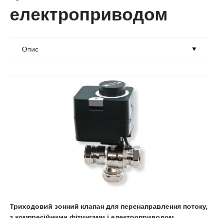
електроприводом
Триходовий зонний клапан для перенаправлення потоку,
з компресійними фітингами і електроприводом