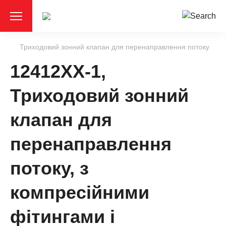
Триходовий зонний клапан для перенаправлення потоку
12412XX-1,
Триходовий зонний
клапан для
перенаправлення
потоку, з
компресійними
фітингами і