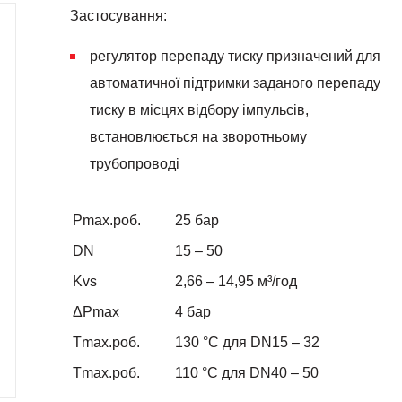
Застосування:
регулятор перепаду тиску призначений для
автоматичної підтримки заданого перепаду
тиску в місцях відбору імпульсів,
встановлюється на зворотньому
трубопроводі
Pmax.роб.
25 бар
DN
15 – 50
Kvs
2,66 – 14,95
м³/год
ΔPmax
4 бар
Tmax.роб.
130 °С для DN15 – 32
Tmax.роб.
110 °С для DN40 – 50