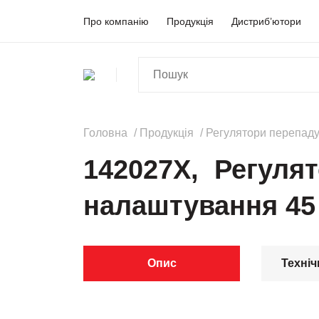
Про компанію
Продукція
Дистриб’ютори
Головна
Продукція
Регулятори перепаду
142027Х, Регулят
налаштування 45 
Опис
Техніч