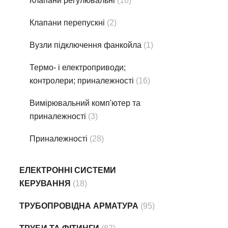
Клапани регулювальні
(16)
Клапани перепускні
(2)
Вузли підключення фанкойла
(1)
Термо- i електроприводи;
контролери; приналежності
(16)
Вимірювальний комп'ютер та
приналежності
(3)
Приналежності
(28)
ЕЛЕКТРОННІ СИСТЕМИ
КЕРУВАННЯ
(18)
ТРУБОПРОВІДНА АРМАТУРА
(95)