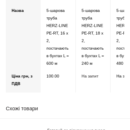
Назва
5-шарова
5-шарова
5-шар
труба
труба
труба
HERZ-LINE
HERZ-LINE
HERZ-
PE-RT, 16 x
PE-RT, 18 x
PE-RT,
2,
2,
2,
постачають
постачають
постач
в бухтах L =
в бухтах L =
в бухта
600 м
240 м
480 м
Ціна грн, з
100.00
На запит
На зап
ПДВ
Схожі товари