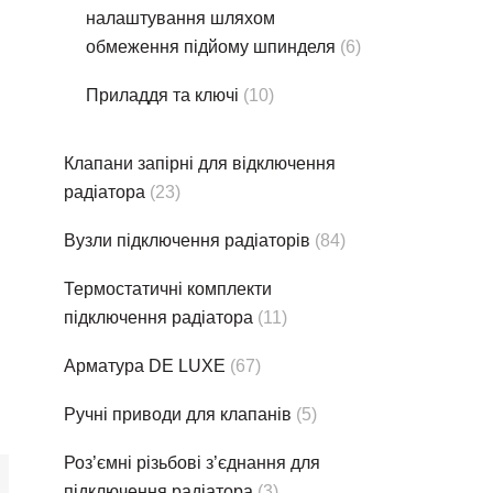
налаштування шляхом
обмеження підйому шпинделя
(6)
Приладдя та ключі
(10)
Клапани запірні для відключення
радіатора
(23)
Вузли підключення радіаторів
(84)
Термостатичнi комплекти
підключення радіатора
(11)
Арматура DE LUXE
(67)
Ручні приводи для клапанів
(5)
Роз’ємні різьбові з’єднання для
підключення радіатора
(3)