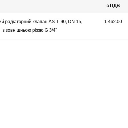
з ПДВ
й радіаторний клапан АS-Т-90, DN 15,
1 462.00
 із зовнішньою різзю G 3/4"