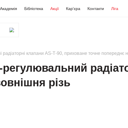
Академія
Бібліотека
Акції
Кар'єра
Контакти
Ліга
і радіаторні клапани АS-Т-90, приховане точне попереднє
о-регулювальний радіат
зовнішня різь