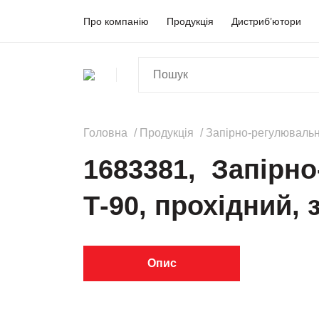
Про компанію
Продукція
Дистриб’ютори
Головна
Продукція
Запірно-регулювальн
1683381, Запірн
Т-90, прохідний, 
Опис