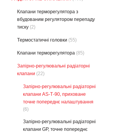
Клапани терморегулятора з
вбудованим регулятором перепаду
тиску
(2)
Термостатичнi головки
(55)
Клапани терморегулятора
(85)
Запірно-регулювальні радіаторні
клапани
(22)
Запірно-регулювальні радіаторні
клапани АS-Т-90, приховане
точне попереднє налаштування
(6)
Запірно-регулювальні радіаторні
клапани GР, точне попереднє