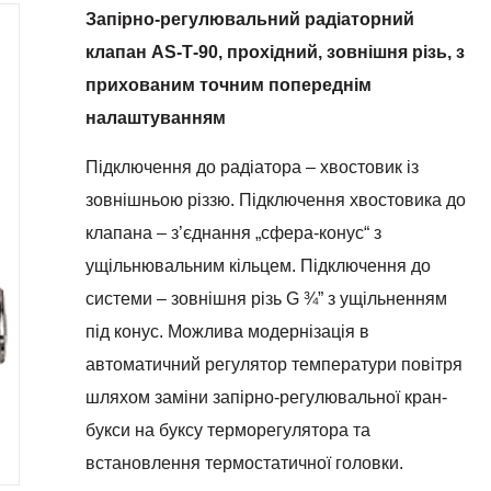
Запірно-регулювальний радіаторний
клапан АS-Т-90, прохідний, зовнішня різь, з
прихованим точним попереднім
налаштуванням
Підключення до радіатора – хвостовик із
зовнішньою різзю. Підключення хвостовика до
клапана – з’єднання „сфера-конус“ з
ущільнювальним кільцем. Підключення до
системи – зовнішня різь G ¾” з ущільненням
під конус. Можлива модернізація в
автоматичний регулятор температури повітря
шляхом заміни запірно-регулювальної кран-
букси на буксу терморегулятора та
встановлення термостатичної головки.