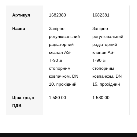
Артикул
1682380
1682381
Назва
Запірно-
Запірно-
регулювальний
регулювальний
радіаторний
радіаторний
клапан АS-
клапан АS-
Т-90 зі
Т-90 зі
стопорним
стопорним
ковпачком, DN
ковпачком, DN
10, прохідний
15, прохідний
Ціна грн, з
1 580.00
1 580.00
ПДВ