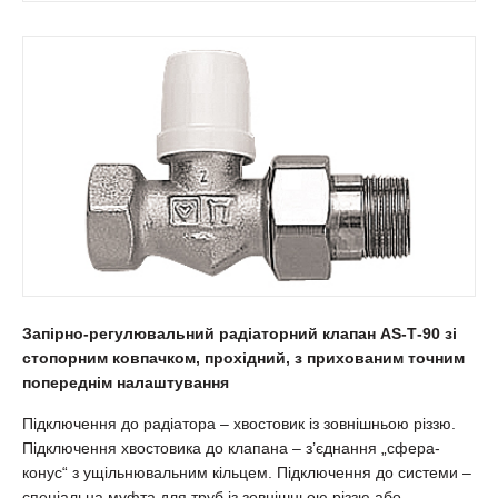
Запірно-регулювальний радіаторний клапан АS-Т-90 зі
стопорним ковпачком, прохідний, з прихованим точним
попереднім налаштування
Підключення до радіатора – хвостовик із зовнішньою різзю.
Підключення хвостовика до клапана – з’єднання „сфера-
конус“ з ущільнювальним кільцем. Підключення до системи –
спеціальна муфта для труб із зовнішньою різзю або