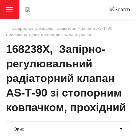
Запірно-регулювальні радіаторні клапани АS-Т-90,
приховане точне попереднє налаштування
168238X, Запірно-
регулювальний
радіаторний клапан
АS-Т-90 зі стопорним
ковпачком, прохідний