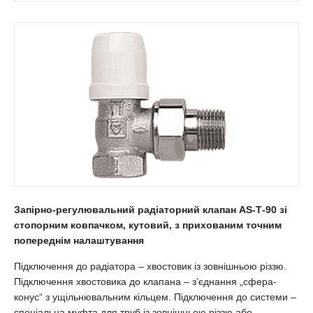
Запірно-регулювальний радіаторний клапан АS-Т-90 зі
стопорним ковпачком, кутовий, з прихованим точним
попереднім налаштування
Підключення до радіатора – хвостовик із зовнішньою різзю.
Підключення хвостовика до клапана – з’єднання „сфера-
конус“ з ущільнювальним кільцем. Підключення до системи –
спеціальна муфта для труб із зовнішньою різзю або