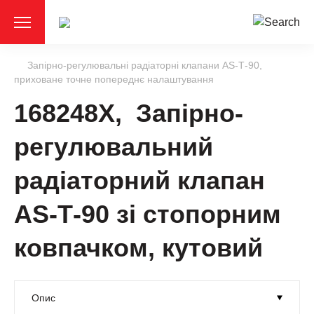
Запірно-регулювальні радіаторні клапани АS-Т-90,
приховане точне попереднє налаштування
168248X, Запірно-
регулювальний
радіаторний клапан
АS-Т-90 зі стопорним
ковпачком, кутовий