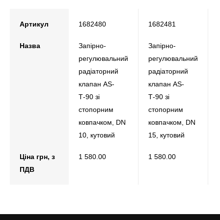
Артикул
1682480
1682481
Назва
Запірно-
Запірно-
регулювальний
регулювальний
радіаторний
радіаторний
клапан АS-
клапан АS-
Т-90 зі
Т-90 зі
стопорним
стопорним
ковпачком, DN
ковпачком, DN
10, кутовий
15, кутовий
Ціна грн, з
1 580.00
1 580.00
ПДВ