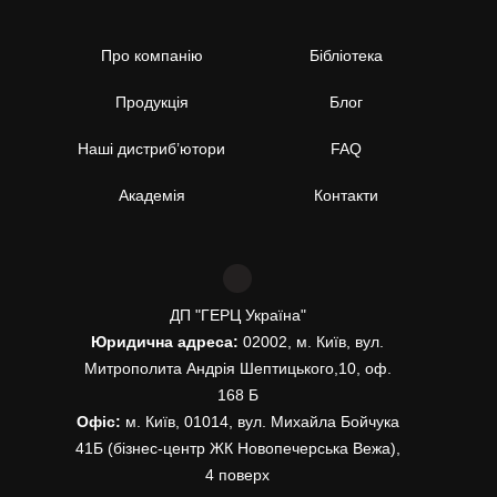
Про компанію
Бібліотека
Продукція
Блог
Наші дистриб’ютори
FAQ
Академія
Контакти
ДП "ГЕРЦ Україна"
Юридична адреса:
02002, м. Київ, вул.
Митрополита Андрія Шептицького,10, оф.
168 Б
Офіс:
м. Київ, 01014, вул. Михайла Бойчука
41Б (бізнес-центр ЖК Новопечерська Вежа),
4 поверх