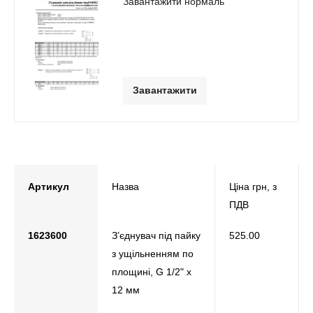
Завантажити нормаль
Завантажити
Артикул
Назва
Ціна грн, з
ПДВ
1623600
З’єднувач під пайку
525.00
з ущільненням по
площині, G 1/2" х
12 мм