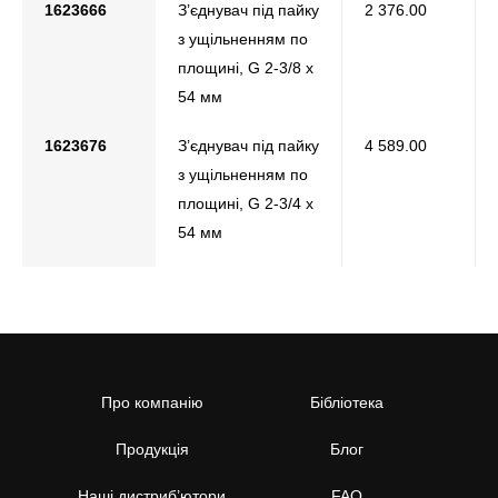
1623666
З’єднувач під пайку
2 376.00
з ущільненням по
площині, G 2-3/8 х
54 мм
1623676
З’єднувач під пайку
4 589.00
з ущільненням по
площині, G 2-3/4 х
54 мм
Про компанію
Бібліотека
Продукція
Блог
Наші дистриб’ютори
FAQ