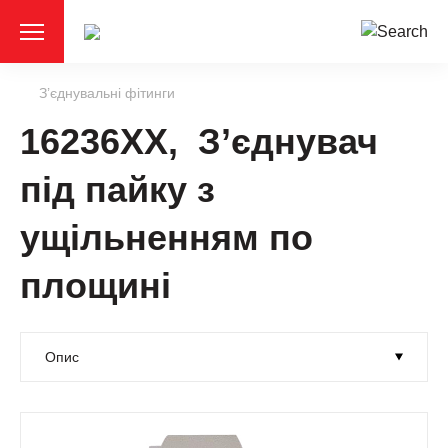
З’єднувальні фітинги
16236XX, З’єднувач
під пайку з
ущільненням по
площині