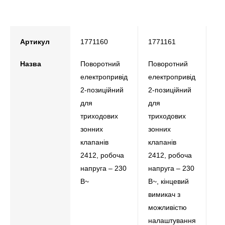
Артикул
1771160
1771161
17
Назва
Поворотний
Поворотний
По
електропривід
електропривід
ел
2-позиційний
2-позиційний
2-
для
для
дл
триходових
триходових
тр
зонних
зонних
зо
клапанів
клапанів
кл
2412, робоча
2412, робоча
24
напруга – 230
напруга – 230
на
В~
В~, кінцевий
В?
вимикач з
можливістю
налаштування