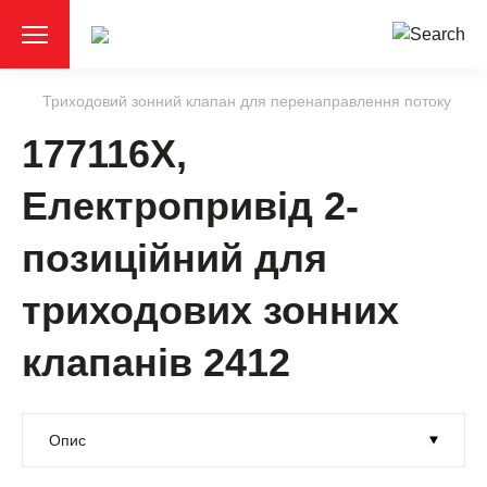
Триходовий зонний клапан для перенаправлення потоку
177116X,
Електропривід 2-
позиційний для
триходових зонних
клапанів 2412